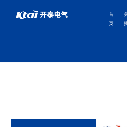
丝瓜视频在线播放,丝瓜IOS视频下载,丝瓜APP网站入口,黄色片
首
页