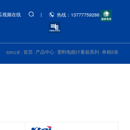
瓜视频在线
|
热线：13777759286
首页
产品中心
塑料电能计量箱系列
单相2表
您的位置：
-
-
-