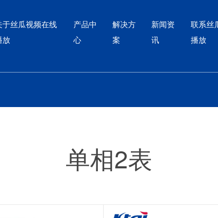
丝瓜视频
关于丝瓜视频在线
产品中
解决方
新闻资
联系丝
播放
心
案
讯
播放
单相2表